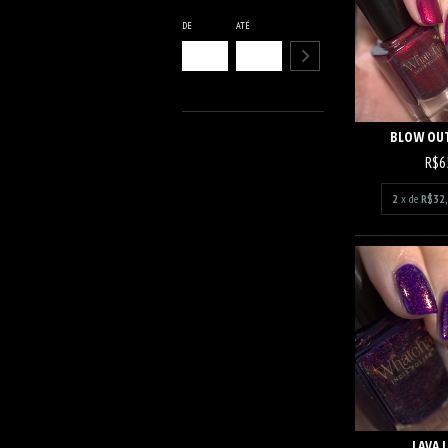
DE
ATÉ
BLOW OUT
R$6
2
x de
R$32
LAVA 