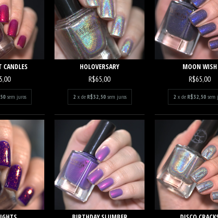
 CANDLES
HOLOVERSARY
MOON WISH
5,00
R$65,00
R$65,00
,50
sem juros
2
x de
R$32,50
sem juros
2
x de
R$32,50
sem 
LIGHTS
BIRTHDAY SLUMBER
DISCO CRACK