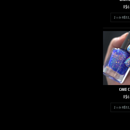
R$6
2
x de
R$32
CAKE 
R$6
2
x de
R$32