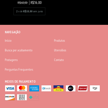
R$36,00
R$60,00
2
x de
R$18,00
sem juros
NAVEGAÇÃO
Início
Produtos
Busca por acabamento
Utensílios
Postagens
Contato
Perguntas Frequentes
MEIOS DE PAGAMENTO