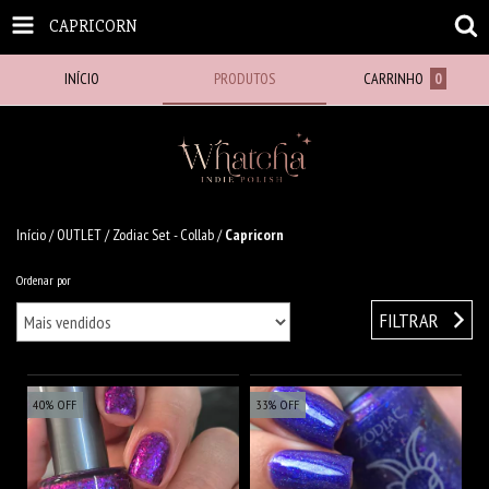
CAPRICORN
INÍCIO
PRODUTOS
CARRINHO
0
Início
/
OUTLET
/
Zodiac Set - Collab
/
Capricorn
Ordenar por
FILTRAR
40
%
OFF
33
%
OFF