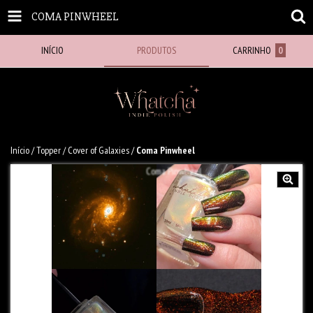
COMA PINWHEEL
INÍCIO
PRODUTOS
CARRINHO
0
Início
/
Topper
/
Cover of Galaxies
/
Coma Pinwheel