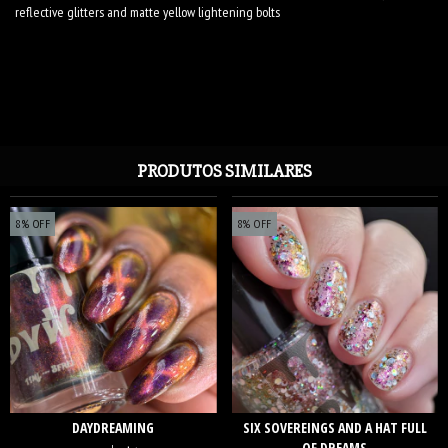
reflective glitters and matte yellow lightening bolts
PRODUTOS SIMILARES
8
%
OFF
8
%
OFF
DAYDREAMING
SIX SOVEREINGS AND A HAT FULL
OF DREAMS