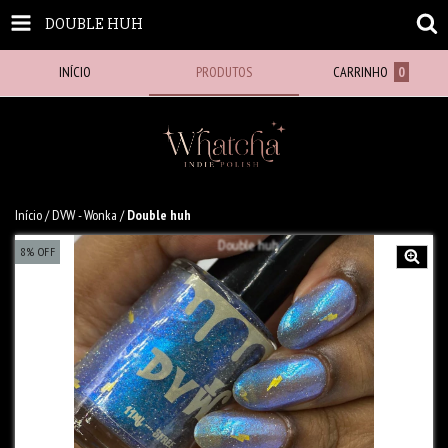
DOUBLE HUH
INÍCIO
PRODUTOS
CARRINHO
0
Início
/
DVW - Wonka
/
Double huh
8
%
OFF