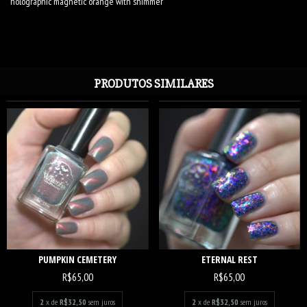
holographic magnetic orange with shimmer
PRODUTOS SIMILARES
PUMPKIN CEMETERY
ETERNAL REST
R$65,00
R$65,00
2
x de
R$32,50
sem juros
2
x de
R$32,50
sem juros