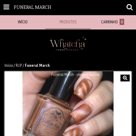
FUNERAL MARCH
INÍCIO
PRODUTOS
CARRINHO
0
Início
/
R.I.P
/
Funeral March