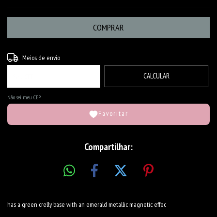
ALTERAR CEP
Entregas para o CEP:
Meios de envio
CALCULAR
Não sei meu CEP
Favoritar
Compartilhar:
has a green crelly base with an emerald metallic magnetic effec