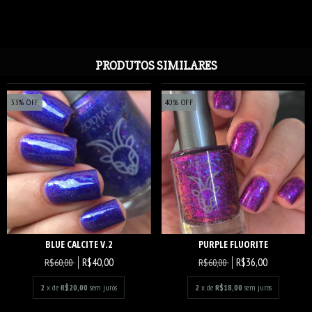
PRODUTOS SIMILARES
33
%
OFF
40
%
OFF
PURPLE FLUORITE
BLUE CALCITE V.2
R$36,00
R$40,00
R$60,00
R$60,00
2
x de
R$18,00
sem juros
2
x de
R$20,00
sem juros