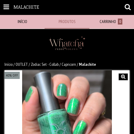
MALACHITE
INÍCIO
PRODUTOS
CARRINHO
0
Início
/
OUTLET
/
Zodiac Set - Collab
/
Capricorn
/
Malachite
40
%
OFF