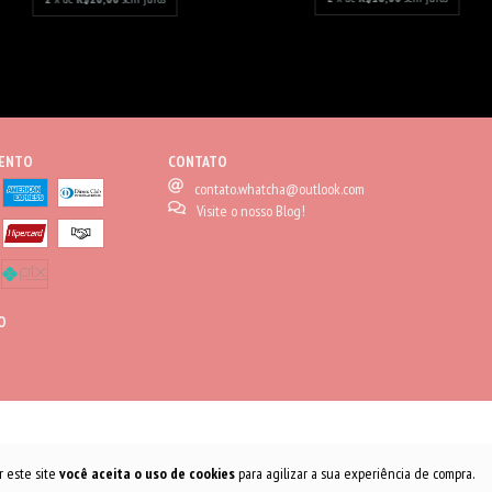
MENTO
CONTATO
contato.whatcha@outlook.com
Visite o nosso Blog!
O
r este site
você aceita o uso de cookies
para agilizar a sua experiência de compra.