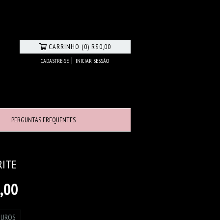
CARRINHO
(
0
)
R$0,00
CADASTRE-SE
INICIAR SESSÃO
PERGUNTAS FREQUENTES
RITE
,00
JUROS