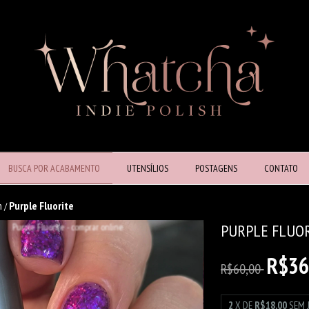
BUSCA POR ACABAMENTO
UTENSÍLIOS
POSTAGENS
CONTATO
n
Purple Fluorite
/
PURPLE FLUO
R$36
R$60,00
2
X DE
R$18,00
SEM 