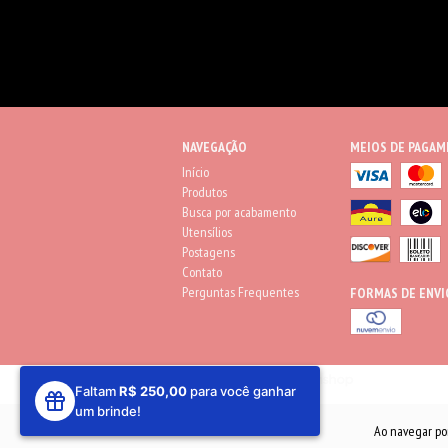
NAVEGAÇÃO
MEIOS DE PAGA
Início
Produtos
Busca por acabamento
Utensílios
Postagens
Contato
Perguntas Frequentes
FORMAS DE ENVI
Faltam
R$ 250,00
para você ganhar
um brinde!
Ao navegar po