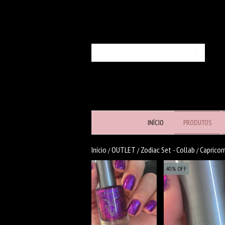
INÍCIO
PRODUTOS
Início
OUTLET
Zodiac Set - Collab
Capricor
/
/
/
40
%
OFF