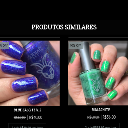
PRODUTOS SIMILARES
%
OFF
40
%
OFF
MALACHITE
BLUE CALCITE V.2
R$36,00
R$40,00
R$60,00
R$60,00
2
x de
R$18,00
sem juros
2
x de
R$20,00
sem juros