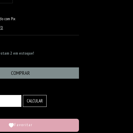
o com Pix
TO
restam
2
em estoque!
ALTERAR CEP
CALCULAR
Favoritar